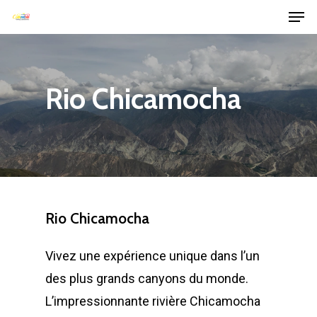
Hit enter to search or ESC to close
Rio
Chicamocha
Rio
Chicamocha
Vivez une expérience unique dans l’un
des plus grands canyons du monde.
L’impressionnante rivière Chicamocha